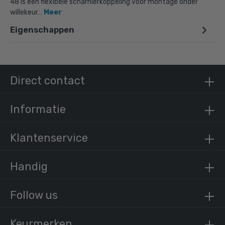
48 is een flexibele scharnierkoppeling voor montage onder
willekeur…
Meer
Eigenschappen
Doos Dubbel scharnierstuk 90°-D / 42,4 mm
(15 stuks)
€ 258,89 incl. BTW
€ 213,96 excl. BTW
Direct contact
Informatie
Klantenservice
Handig
Follow us
Keurmerken