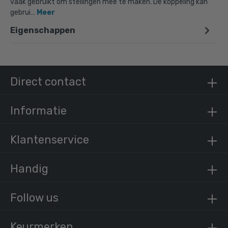
vaak gebruikt om stellingen mee te maken. De koppeling kan
gebrui…
Meer
Eigenschappen
Doos Combi T-kruisstuk-B / 26,9 mm (50
stuks)
€ 264,84 incl. BTW
€ 218,88 excl. BTW
Direct contact
Informatie
Klantenservice
Handig
Follow us
Keurmerken