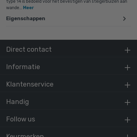
type 14 is bedoeld voor het bevestigen van steigerbuizen aan
wande…
Meer
Eigenschappen
Steigerbuis staal 33,7 mm
/ per meter
€ 9,62 incl. BTW
€ 7,95 excl. BTW
Direct contact
Informatie
Klantenservice
Handig
Follow us
Keurmerken