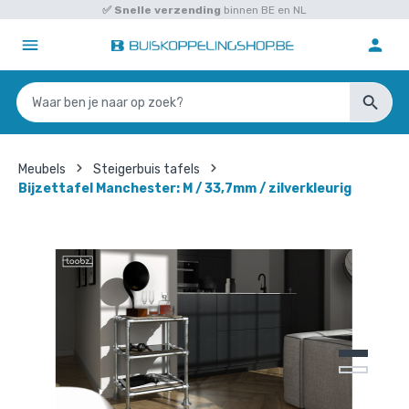
✅
Snelle verzending
binnen BE en NL
Meubels
Steigerbuis tafels
Bijzettafel Manchester: M / 33,7mm / zilverkleurig