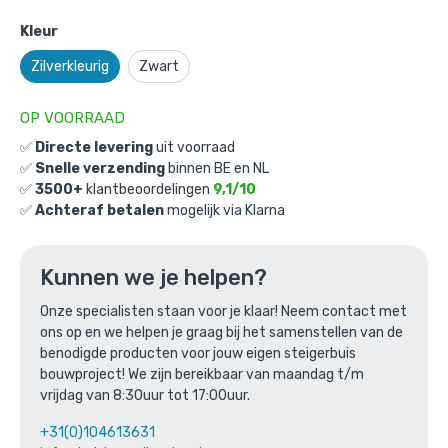
Kleur
Zilverkleurig
Zwart
OP VOORRAAD
✅
Directe levering
uit voorraad
✅
Snelle verzending
binnen BE en NL
✅
3500+
klantbeoordelingen
9,1/10
Bijzettafel Manchester: M / 33,7mm /
✅
Achteraf betalen
mogelijk via Klarna
zilverkleurig
Gekozen aantal: x
1
Kunnen we je helpen?
Productnummer: BMP30101C-M
Onze specialisten staan voor je klaar! Neem contact met
€
261,71
incl. BTW
/ stuk
ons op en we helpen je graag bij het samenstellen van de
€
216,29
excl. BTW
benodigde producten voor jouw eigen steigerbuis
bouwproject! We zijn bereikbaar van maandag t/m
Ga naar winkelmandje
vrijdag van 8:30uur tot 17:00uur.
+31(0)104613631
of verder winkelen