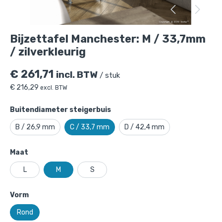
Bijzettafel Manchester: M / 33,7mm
/ zilverkleurig
€
261,71
incl. BTW
/ stuk
€
216,29
excl. BTW
Buitendiameter steigerbuis
B / 26,9 mm
C / 33,7 mm
D / 42,4 mm
Maat
L
M
S
Bijzettafel Manchester: M / 33,7mm /
Vorm
zilverkleurig
is toegevoegd aan je
Rond
winkelmandje