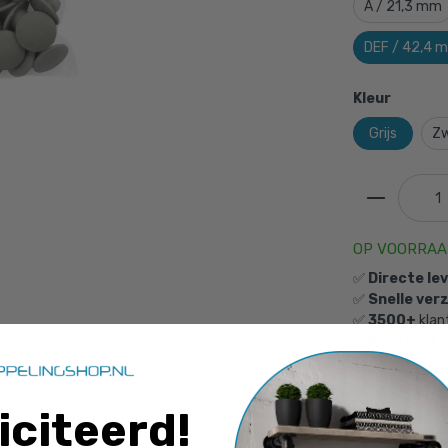
A / 21,3 mm
DEF / 42,4 
Kleur
Grijs
Z
OP VOORRA
✅
Directe le
✅
Snelle ver
✅
3500+
klan
✅
Achteraf 
p grijs t.b.v. stelschroef-DEF / 42,4 mm, 48,3 mm en
aan je winkelmandje
Kunne
iciteerd
!
Onze specia