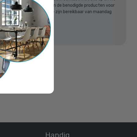
F / 42,4
raag bij het samenstellen van de benodigde producten voor
steigerbuis bouwproject! We zijn bereikbaar van maandag
 van 8:30uur tot 17:00uur.
613631
oppelingshop.be
len
Handig