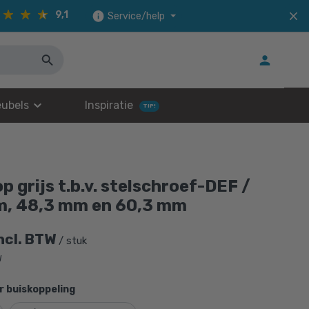
9,1
Service/help
ubels
Inspiratie
TIP!
 grijs t.b.v. stelschroef-DEF /
m, 48,3 mm en 60,3 mm
ncl. BTW
/ stuk
W
r buiskoppeling