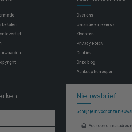
ormatie
Over ons
n betalen
Garantie en reviews
en levertijd
Klachten
n
Privacy Policy
oorwaarden
Cookies
opyright
Onze blog
Aankoop herroepen
erken
Nieuwsbrief
Schrijf je in voor onze nieuw
E-mailadres*