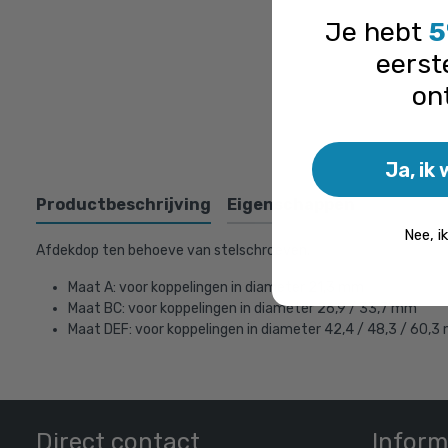
Je hebt
5
eerst
on
Ja, ik 
Productbeschrijving
Eigenschappen
Nee, i
Afdekdop ten behoeve van stelschroeven.
Maat A: voor koppelingen in diameter 21,3 mm
Maat BC: voor koppelingen in diameter 26,9 / 33,7 mm
Maat DEF: voor koppelingen in diameter 42,4 / 48,3 / 60,
Direct contact
Inform