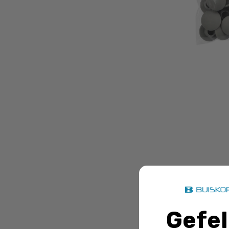
Afdekdo
toegevoegd 
Gefel