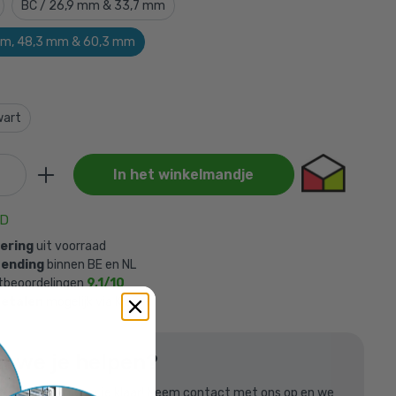
BC / 26,9 mm & 33,7 mm
mm, 48,3 mm & 60,3 mm
wart
In het winkelmandje
AD
vering
uit voorraad
zending
binnen BE en NL
tbeoordelingen
9,1/10
betalen
mogelijk via Klarna
 60,3 mm
is
n we je helpen?
listen staan voor je klaar! Neem contact met ons op en we