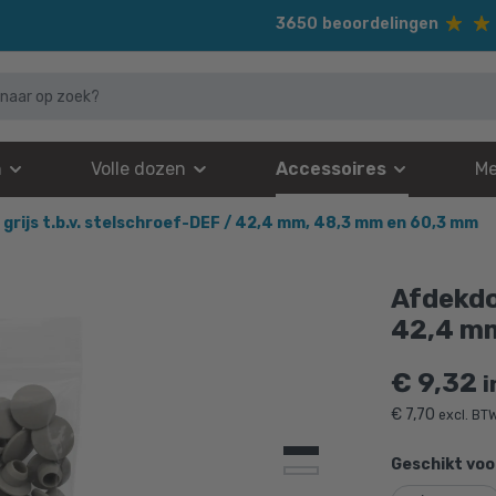
3650
beoordelingen
n
Volle dozen
Accessoires
Me
grijs t.b.v. stelschroef-DEF / 42,4 mm, 48,3 mm en 60,3 mm
Afdekdop
42,4 m
€
9,32
i
€
7,70
excl. BT
Geschikt voo